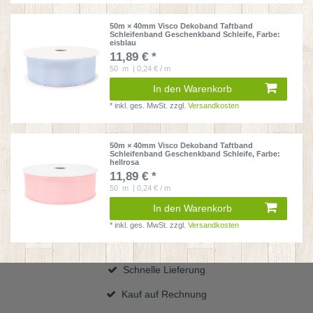
50m × 40mm Visco Dekoband Taftband
Schleifenband Geschenkband Schleife
, Farbe:
eisblau
11,89 € *
50
m
| 0,24 € / m
In den Warenkorb
*
inkl. ges. MwSt.
zzgl.
Versandkosten
50m × 40mm Visco Dekoband Taftband
Schleifenband Geschenkband Schleife
, Farbe:
hellrosa
11,89 € *
50
m
| 0,24 € / m
In den Warenkorb
*
inkl. ges. MwSt.
zzgl.
Versandkosten
Schnelle Lieferung
Kauf auf Rechnung