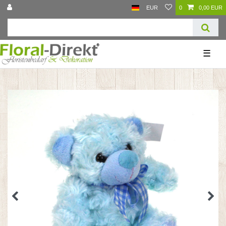
EUR
0
0,00 EUR
☰