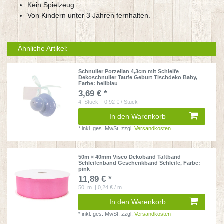
Kein Spielzeug.
Von Kindern unter 3 Jahren fernhalten.
Ähnliche Artikel:
Schnuller Porzellan 4,3cm mit Schleife
Dekoschnuller Taufe Geburt Tischdeko Baby
,
Farbe: hellblau
3,69 € *
4
Stück
| 0,92 € / Stück
In den Warenkorb
*
inkl. ges. MwSt.
zzgl.
Versandkosten
50m × 40mm Visco Dekoband Taftband
Schleifenband Geschenkband Schleife
, Farbe:
pink
11,89 € *
50
m
| 0,24 € / m
In den Warenkorb
*
inkl. ges. MwSt.
zzgl.
Versandkosten