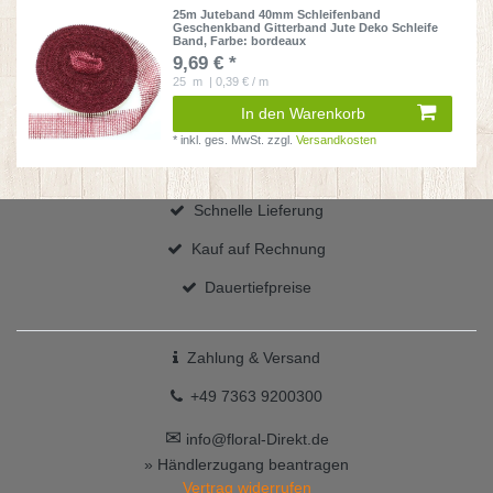
25m Juteband 40mm Schleifenband
Geschenkband Gitterband Jute Deko Schleife
Band
, Farbe: bordeaux
9,69 € *
25
m
| 0,39 € / m
In den Warenkorb
*
inkl. ges. MwSt.
zzgl.
Versandkosten
Schnelle Lieferung
Kauf auf Rechnung
Dauertiefpreise
Zahlung & Versand
+49 7363 9200300
✉
info@floral-Direkt.de
» Händlerzugang beantragen
Vertrag widerrufen