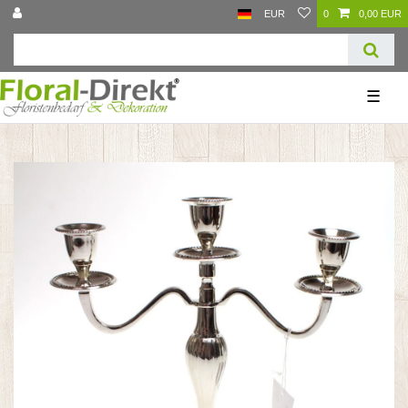
EUR
0
0,00 EUR
☰