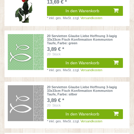
13,69 € *
In den Warenkorb
*
inkl. ges. MwSt.
zzgl.
Versandkosten
20 Servietten Glaube Liebe Hoffnung 3-lagig
33x33cm Fisch Konfirmation Kommunion
Taufe
, Farbe: green
3,89 € *
20
Stück
In den Warenkorb
*
inkl. ges. MwSt.
zzgl.
Versandkosten
20 Servietten Glaube Liebe Hoffnung 3-lagig
33x33cm Fisch Konfirmation Kommunion
Taufe
, Farbe: silber
3,89 € *
20
Stück
In den Warenkorb
*
inkl. ges. MwSt.
zzgl.
Versandkosten