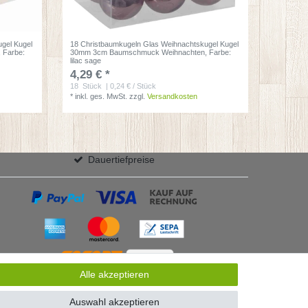
gel Kugel
18 Christbaumkugeln Glas Weihnachtskugel Kugel
, Farbe:
30mm 3cm Baumschmuck Weihnachten
, Farbe:
lilac sage
4,29 € *
18
Stück
| 0,24 € / Stück
*
inkl. ges. MwSt.
zzgl.
Versandkosten
Dauertiefpreise
Alle akzeptieren
Auswahl akzeptieren