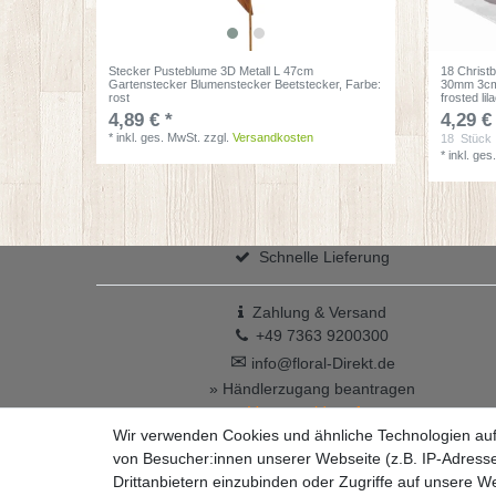
Stecker Pusteblume 3D Metall L 47cm
18 Christ
Gartenstecker Blumenstecker Beetstecker
, Farbe:
30mm 3cm
rost
frosted lil
4,89 € *
4,29 €
*
inkl. ges. MwSt.
zzgl.
Versandkosten
18
Stück
*
inkl. ges
Schnelle Lieferung
Zahlung & Versand
+49 7363 9200300
✉
info@floral-Direkt.de
» Händlerzugang beantragen
Vertrag widerrufen
Wir verwenden Cookies und ähnliche Technologien au
von Besucher:innen unserer Webseite (z.B. IP-Adresse
Drittanbietern einzubinden oder Zugriffe auf unsere We