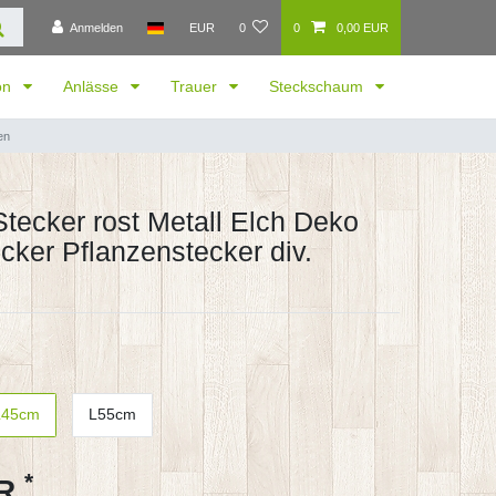
Anmelden
EUR
0
0
0,00 EUR
ion
Anlässe
Trauer
Steckschaum
en
Stecker rost Metall Elch Deko
cker Pflanzenstecker div.
L45cm
L55cm
*
UR