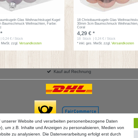
baumkugeln Glas Weihnachtskugel Kugel
18 Christbaumkugeln Glas Weihnachtsku
 Baumschmuck Weihnachten
, Farbe:
30mm 3cm Baumschmuck Weihnachten
ac
Coral
 *
4,29 € *
| 0,24 € / Stück
18
Stück
| 0,24 € / Stück
. MwSt.
zzgl.
Versandkosten
*
inkl. ges. MwSt.
zzgl.
Versandkosten
Kauf auf Rechnung
f unserer Website und verarbeiten personenbezogene Daten
), um z.B. Inhalte und Anzeigen zu personalisieren, Medien von
bsite zu analysieren. Die Datenverarbeitung erfolgt erst durch