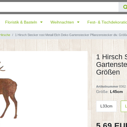
Floristik & Basteln
Weihnachten
Fest- & Tischdekorat
Hirsche
1 Hirsch Stecker rost Metall Elch Deko Gartenstecker Pflanzenstecker div. Größ
1 Hirsch 
Gartenste
Größen
Artikelnummer
8362
Größe:
L45cm
L33cm
5,69 E