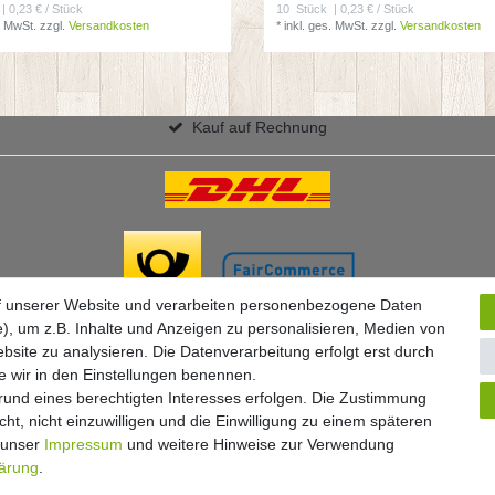
| 0,23 € / Stück
10
Stück
| 0,23 € / Stück
. MwSt.
zzgl.
Versandkosten
*
inkl. ges. MwSt.
zzgl.
Versandkosten
Kauf auf Rechnung
f unserer Website und verarbeiten personenbezogene Daten
), um z.B. Inhalte und Anzeigen zu personalisieren, Medien von
bsite zu analysieren. Die Datenverarbeitung erfolgt erst durch
ie wir in den Einstellungen benennen.
grund eines berechtigten Interesses erfolgen. Die Zustimmung
ht, nicht einzuwilligen und die Einwilligung zu einem späteren
Widerrufs­formular
Impressum
Daten­schutz­erklärung
A
e unser
Impressum
und weitere Hinweise zur Verwendung
lärung
.