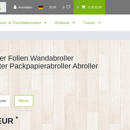
Anmelden
EUR
0
0
0,00 EUR
est- & Tischdekoration
Anlässe
Trauer
r Folien Wandabroller
ter Packpapierabroller Abroller
5cm
80cm
*
 EUR