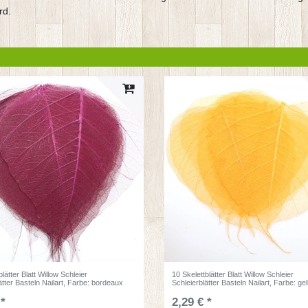
rd.
blätter Blatt Willow Schleier
10 Skelettblätter Blatt Willow Schleier
ätter Basteln Nailart
, Farbe: bordeaux
Schleierblätter Basteln Nailart
, Farbe: ge
 *
2,29 € *