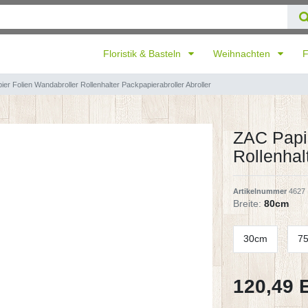
Floristik & Basteln
Weihnachten
F
er Folien Wandabroller Rollenhalter Packpapierabroller Abroller
ZAC Papie
Rollenhal
Artikelnummer
4627
Breite:
80cm
30cm
7
120,49