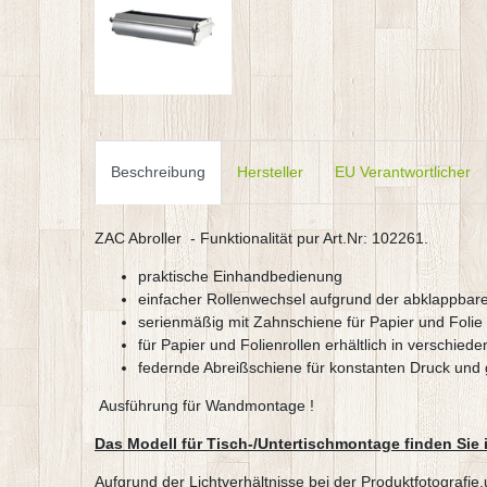
Beschreibung
Hersteller
EU Verantwortlicher
ZAC Abroller - Funktionalität pur Art.Nr: 102261.
praktische Einhandbedienung
einfacher Rollenwechsel aufgrund der abklappbar
serienmäßig mit Zahnschiene für Papier und Folie
für Papier und Folienrollen erhältlich in verschi
federnde Abreißschiene für konstanten Druck und
Ausführung für Wandmontage !
Das Modell für Tisch-/Untertischmontage finden Sie 
Aufgrund der Lichtverhältnisse bei der Produktfotografi