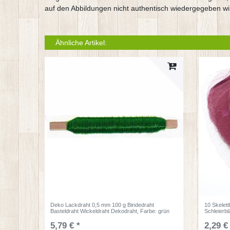
auf den Abbildungen nicht authentisch wiedergegeben wi
Ähnliche Artikel:
Deko Lackdraht 0,5 mm 100 g Bindedraht
10 Skelett
Basteldraht Wickeldraht Dekodraht
, Farbe: grün
Schleierbl
5,79 € *
2,29 €