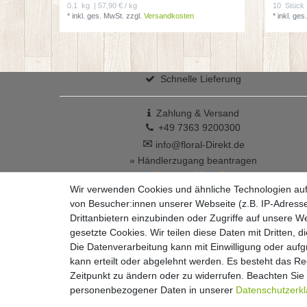
0.1
kg
| 57,90 € / kg
10
Stück
*
inkl. ges. MwSt.
zzgl.
Versandkosten
*
inkl. ges
Schnelle Lieferung
Zahlung & Versand
+49 7363 9200300
✉
info@floral-Direkt.de
» Händlerzugang beantragen
Vertrag widerrufen
Wir verwenden Cookies und ähnliche Technologien au
von Besucher:innen unserer Webseite (z.B. IP-Adresse
Drittanbietern einzubinden oder Zugriffe auf unsere We
gesetzte Cookies. Wir teilen diese Daten mit Dritten, d
Die Datenverarbeitung kann mit Einwilligung oder auf
kann erteilt oder abgelehnt werden. Es besteht das Rec
Widerrufs­recht
Zeitpunkt zu ändern oder zu widerrufen. Beachten Si
personenbezogener Daten in unserer
Daten­schutz­erk