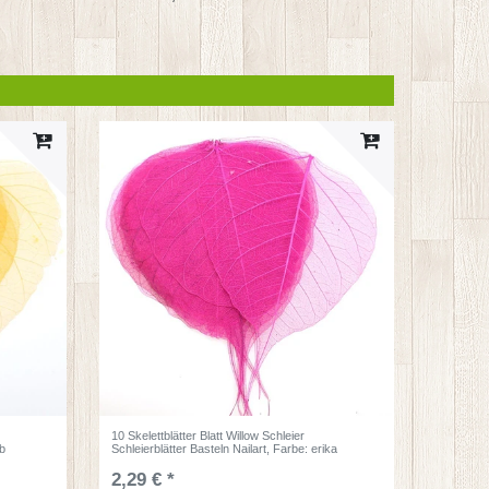
10 Skelettblätter Blatt Willow Schleier
lb
Schleierblätter Basteln Nailart
, Farbe: erika
2,29 € *