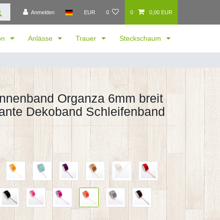
Anmelden
EUR
0
0
0,00 EUR
ion
Anlässe
Trauer
Steckschaum
nnenband Organza 6mm breit
ante Dekoband Schleifenband