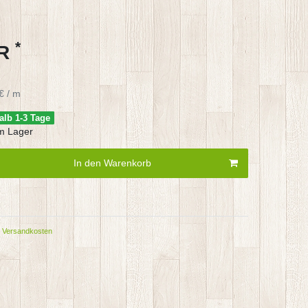
*
UR
€ / m
alb 1-3 Tage
m Lager
In den Warenkorb
Versandkosten