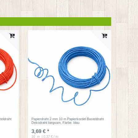
teldraht
Papierdraht 2 mm 10 m Papierkordel Basteldraht
Dekodraht biegsam
, Farbe: blau
3,69 € *
10
m
| 0,37 € / m