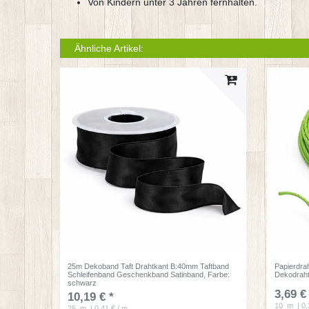
Von Kindern unter 3 Jahren fernhalten.
Ähnliche Artikel:
25m Dekoband Taft Drahtkant B:40mm Taftband
Papierdra
Schleifenband Geschenkband Satinband
, Farbe:
Dekodrah
schwarz
3,69 €
10,19 € *
10
m
| 0,
25
m
| 0,41 € / m