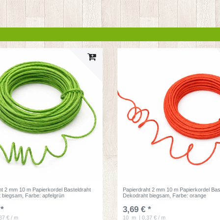
ht 2 mm 10 m Papierkordel Basteldraht
Papierdraht 2 mm 10 m Papierkordel Bas
t biegsam
, Farbe: apfelgrün
Dekodraht biegsam
, Farbe: orange
 *
3,69 € *
37 € / m
10
m
| 0,37 € / m