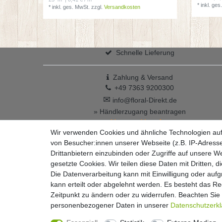
*
inkl. ges
*
inkl. ges. MwSt.
zzgl.
Versandkosten
Schnelle Lieferung
Zahlung & Versand
+49 7363 9200300
✉
info@floral-Direkt.de
» Händlerzugang beantragen
Vertrag widerrufen
Wir verwenden Cookies und ähnliche Technologien au
von Besucher:innen unserer Webseite (z.B. IP-Adresse
Drittanbietern einzubinden oder Zugriffe auf unsere We
gesetzte Cookies. Wir teilen diese Daten mit Dritten, d
Die Datenverarbeitung kann mit Einwilligung oder auf
kann erteilt oder abgelehnt werden. Es besteht das Rec
Widerrufs­recht
Zeitpunkt zu ändern oder zu widerrufen. Beachten Si
personenbezogener Daten in unserer
Daten­schutz­erk