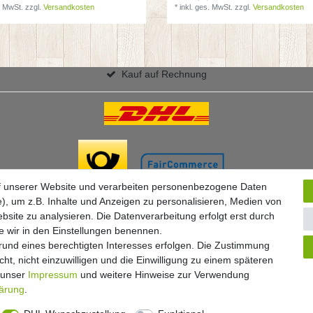
. MwSt.
zzgl.
Versandkosten
*
inkl. ges. MwSt.
zzgl.
Versandkosten
Kauf auf Rechnung
f unserer Website und verarbeiten personenbezogene Daten
), um z.B. Inhalte und Anzeigen zu personalisieren, Medien von
bsite zu analysieren. Die Datenverarbeitung erfolgt erst durch
ie wir in den Einstellungen benennen.
grund eines berechtigten Interesses erfolgen. Die Zustimmung
ht, nicht einzuwilligen und die Einwilligung zu einem späteren
Widerrufs­formular
Impressum
Daten­schutz­erklärung
A
e unser
Impressum
und weitere Hinweise zur Verwendung
lärung
.