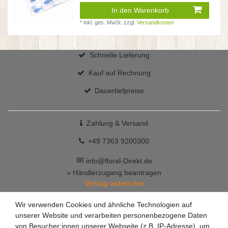
In den Warenkorb
*
inkl. ges. MwSt.
zzgl.
Versandkosten
Schnelle Lieferung
Kauf auf Rechnung
Dauertiefpreise
Zahlung & Versand
+49 7363 9200300
✉
info@floral-Direkt.de
» Händlerzugang beantragen
Vertrag widerrufen
Wir verwenden Cookies und ähnliche Technologien auf
unserer Website und verarbeiten personenbezogene Daten
von Besucher:innen unserer Webseite (z.B. IP-Adresse), um