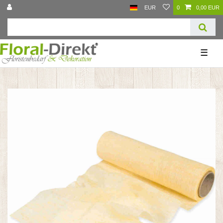
EUR
0
0,00 EUR
☰