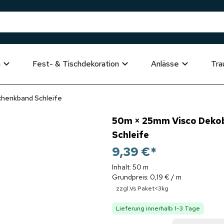
n
Fest- & Tischdekoration
Anlässe
Tra
henkband Schleife
50m × 25mm Visco Deko
Schleife
9,39 €
*
Inhalt: 50 m
Grundpreis: 0,19 € / m
zzgl.Vs Paket<3kg
Lieferung innerhalb 1-3 Tage