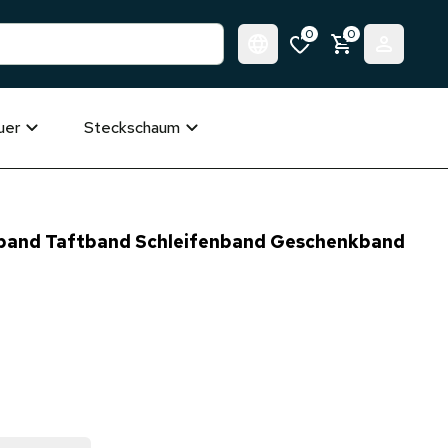
0
0
uer
Steckschaum
band Taftband Schleifenband Geschenkband