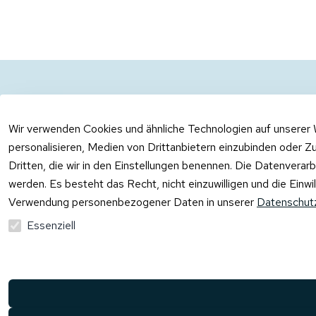
Rechtliches
Kontakt
AGB
Kontakt
Wir verwenden Cookies und ähnliche Technologien auf unserer 
Impressum
Registrieren
personalisieren, Medien von Drittanbietern einzubinden oder Zu
Dritten, die wir in den Einstellungen benennen. Die Datenverar
Datenschutzerklärung
werden. Es besteht das Recht, nicht einzuwilligen und die Einw
Barrierefreiheitserklärung
Verwendung personenbezogener Daten in unserer
Datenschutz
Widerrufsrecht
Essenziell
Vertrag widerrufen