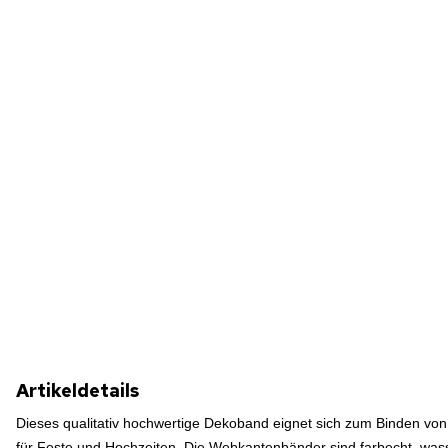
Artikeldetails
Dieses qualitativ hochwertige Dekoband eignet sich zum Binden vo
für Feste und Hochzeiten.
Die Webkantenbänder sind farbecht, was