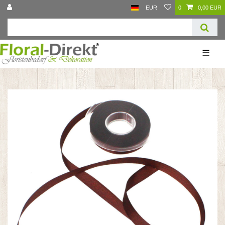
EUR
0
0,00 EUR
☰