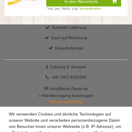
In den Warenkorb
*
inkl. ges. MwSt.
zzgl.
Versandkosten
Schnelle Lieferung
Kauf auf Rechnung
Dauertiefpreise
Zahlung & Versand
+49 7363 9200300
✉
info@floral-Direkt.de
» Händlerzugang beantragen
Vertrag widerrufen
Wir verwenden Cookies und ähnliche Technologien auf
unserer Website und verarbeiten personenbezogene Daten
von Besucher:innen unserer Webseite (z.B. IP-Adresse), um