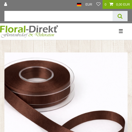
EUR
0
0,00 EUR
☰