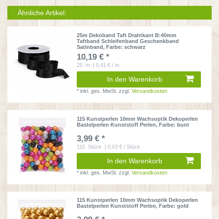
Ähnliche Artikel:
25m Dekoband Taft Drahtkant B:40mm
Taftband Schleifenband Geschenkband
Satinband
, Farbe: schwarz
10,19 € *
25
m
| 0,41 € / m
In den Warenkorb
*
inkl. ges. MwSt.
zzgl.
Versandkosten
115 Kunstperlen 10mm Wachsoptik Dekoperlen
Bastelperlen Kunststoff Perlen
, Farbe: bunt
3,99 € *
115
Stück
| 0,03 € / Stück
In den Warenkorb
*
inkl. ges. MwSt.
zzgl.
Versandkosten
115 Kunstperlen 10mm Wachsoptik Dekoperlen
Bastelperlen Kunststoff Perlen
, Farbe: gold