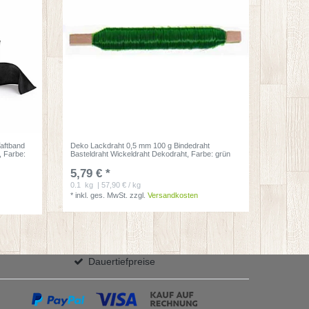
aftband
Deko Lackdraht 0,5 mm 100 g Bindedraht
, Farbe:
Basteldraht Wickeldraht Dekodraht
, Farbe: grün
5,79 € *
0.1
kg
| 57,90 € / kg
*
inkl. ges. MwSt.
zzgl.
Versandkosten
Dauertiefpreise