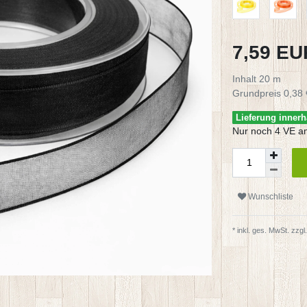
7,59 E
Inhalt
20
m
Grundpreis
0,38 
Lieferung innerh
Nur noch 4 VE a
Wunschliste
* inkl. ges. MwSt. zzgl.