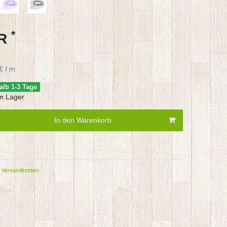
*
UR
€ / m
alb 1-3 Tage
m Lager
In den Warenkorb
Versandkosten