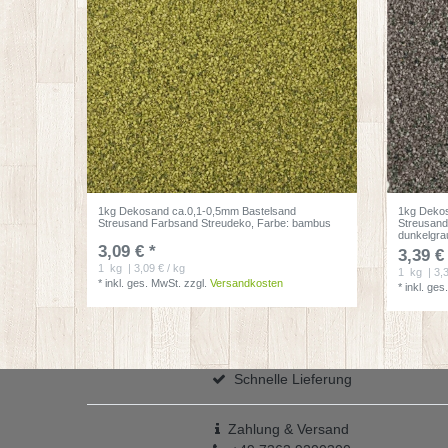
1kg Dekosand ca.0,1-0,5mm Bastelsand
1kg Dekos
Streusand Farbsand Streudeko
, Farbe: bambus
Streusand
dunkelgra
3,09 € *
3,39 €
1
kg
| 3,09 € / kg
1
kg
| 3,
*
inkl. ges. MwSt.
zzgl.
Versandkosten
*
inkl. ges
Schnelle Lieferung
Zahlung & Versand