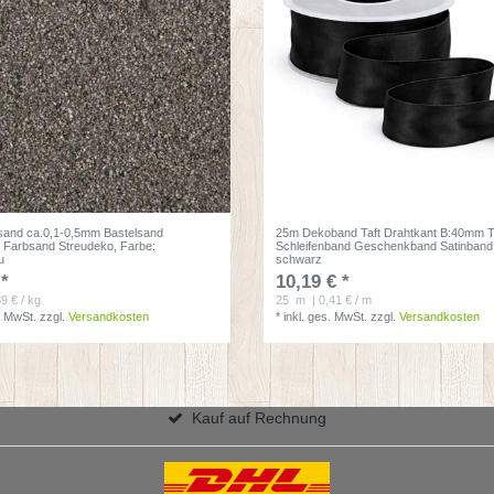
and ca.0,1-0,5mm Bastelsand
25m Dekoband Taft Drahtkant B:40mm T
 Farbsand Streudeko
, Farbe:
Schleifenband Geschenkband Satinband
u
schwarz
 *
10,19 € *
39 € / kg
25
m
| 0,41 € / m
. MwSt.
zzgl.
Versandkosten
*
inkl. ges. MwSt.
zzgl.
Versandkosten
Kauf auf Rechnung