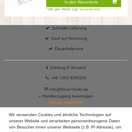
In den Warenkorb
*
inkl. ges. MwSt.
zzgl.
Versandkosten
Schnelle Lieferung
Kauf auf Rechnung
Dauertiefpreise
Zahlung & Versand
+49 7363 9200300
✉
info@floral-Direkt.de
» Händlerzugang beantragen
Vertrag widerrufen
Wir verwenden Cookies und ähnliche Technologien auf
unserer Website und verarbeiten personenbezogene Daten
von Besucher:innen unserer Webseite (z.B. IP-Adresse), um