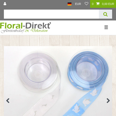
EUR
0
0,00 EUR
☰