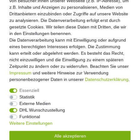
von Besucher:innen unserer Webseite (z.B. IP-Adresse), um
z.B. Inhalte und Anzeigen zu personalisieren, Medien von
Drittanbietern einzubinden oder Zugriffe auf unsere Website
zu analysieren. Die Datenverarbeitung erfolgt erst durch
gesetzte Cookies. Wir teilen diese Daten mit Dritten, die wir
in den Einstellungen benennen.
Die Datenverarbeitung kann mit Einwilligung oder aufgrund
eines berechtigten Interesses erfolgen. Die Zustimmung
kann erteilt oder abgelehnt werden. Es besteht das Recht,
nicht einzuwilligen und die Einwilligung zu einem späteren
Zeitpunkt zu ändern oder zu widerrufen. Beachten Sie unser
Impressum
und weitere Hinweise zur Verwendung
personenbezogener Daten in unserer
Daten­schutz­erklärung
.
Essenziell
Statistik
Externe Medien
Widerrufs­recht
Widerrufs­formular
Impressum
DHL Wunschzustellung
Funktional
Weitere Einstellungen
Daten­schutz­erklärung
AGB
Kontakt
Alle akzeptieren