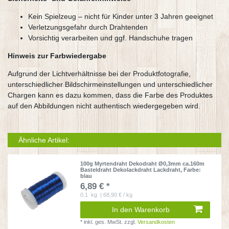
Kein Spielzeug – nicht für Kinder unter 3 Jahren geeignet
Verletzungsgefahr durch Drahtenden
Vorsichtig verarbeiten und ggf. Handschuhe tragen
Hinweis zur Farbwiedergabe
Aufgrund der Lichtverhältnisse bei der Produktfotografie,
unterschiedlicher Bildschirmeinstellungen und unterschiedlicher
Chargen kann es dazu kommen, dass die Farbe des Produktes
auf den Abbildungen nicht authentisch wiedergegeben wird.
Ähnliche Artikel:
100g Myrtendraht Dekodraht Ø0,3mm ca.160m
Basteldraht Dekolackdraht Lackdraht
, Farbe:
blau
6,89 € *
0.1
kg
| 68,90 € / kg
In den Warenkorb
*
inkl. ges. MwSt.
zzgl.
Versandkosten