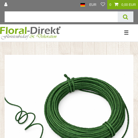
EUR
0
0,00 EUR
☰