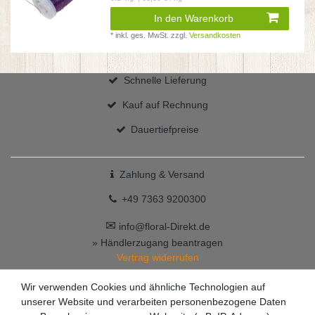
In den Warenkorb
*
inkl. ges. MwSt.
zzgl.
Versandkosten
Schnelle Lieferung
Kauf auf Rechnung
Dauertiefpreise
Zahlung & Versand
+49 7363 9200300
✉
info@floral-Direkt.de
» Händlerzugang beantragen
Vertrag widerrufen
Wir verwenden Cookies und ähnliche Technologien auf
unserer Website und verarbeiten personenbezogene Daten