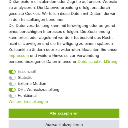
Drittanbietern einzubinden oder Zugriffe auf unsere Website
zu analysieren. Die Datenverarbeitung erfolgt erst durch
gesetzte Cookies. Wir teilen diese Daten mit Dritten, die wir
in den Einstellungen benennen.
Die Datenverarbeitung kann mit Einwilligung oder aufgrund
eines berechtigten Interesses erfolgen. Die Zustimmung
kann erteilt oder abgelehnt werden. Es besteht das Recht,
nicht einzuwilligen und die Einwilligung zu einem späteren
Zeitpunkt zu ändern oder zu widerrufen. Beachten Sie unser
Impressum
und weitere Hinweise zur Verwendung
personenbezogener Daten in unserer
Daten­schutz­erklärung
.
Essenziell
Statistik
Externe Medien
Widerrufs­recht
Widerrufs­formular
Impressum
DHL Wunschzustellung
Funktional
Weitere Einstellungen
Daten­schutz­erklärung
AGB
Kontakt
Alle akzeptieren
Auswahl akzeptieren
© Copyright 2026 Floral-Direkt Alle Rechte vorbehalten.