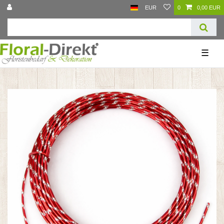
EUR
0
0,00 EUR
☰