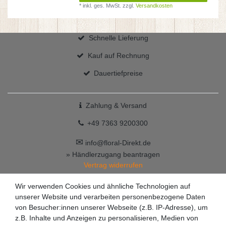
*
inkl. ges. MwSt.
zzgl.
Versandkosten
Schnelle Lieferung
Kauf auf Rechnung
Dauertiefpreise
Zahlung & Versand
+49 7363 9200300
✉
info@floral-Direkt.de
» Händlerzugang beantragen
Vertrag widerrufen
Wir verwenden Cookies und ähnliche Technologien auf
unserer Website und verarbeiten personenbezogene Daten
von Besucher:innen unserer Webseite (z.B. IP-Adresse), um
z.B. Inhalte und Anzeigen zu personalisieren, Medien von