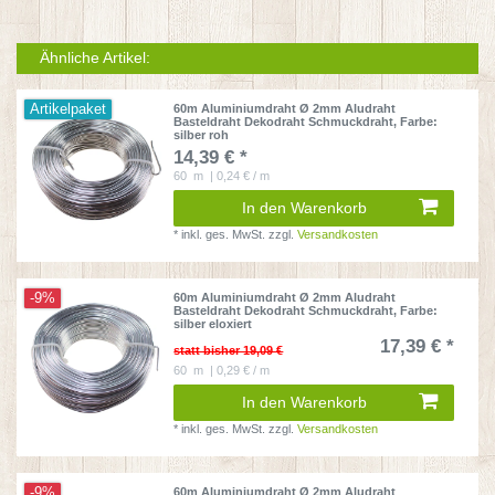
Ähnliche Artikel:
Artikelpaket
60m Aluminiumdraht Ø 2mm Aludraht
Basteldraht Dekodraht Schmuckdraht
, Farbe:
silber roh
14,39 € *
60
m
| 0,24 € / m
In den Warenkorb
*
inkl. ges. MwSt.
zzgl.
Versandkosten
-9%
60m Aluminiumdraht Ø 2mm Aludraht
Basteldraht Dekodraht Schmuckdraht
, Farbe:
silber eloxiert
17,39 € *
statt bisher 19,09 €
60
m
| 0,29 € / m
In den Warenkorb
*
inkl. ges. MwSt.
zzgl.
Versandkosten
-9%
60m Aluminiumdraht Ø 2mm Aludraht