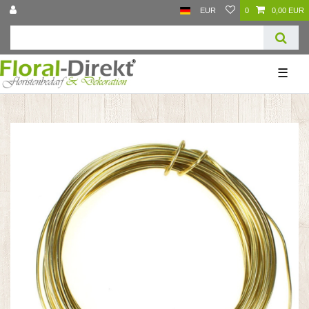
EUR
0
0,00 EUR
☰