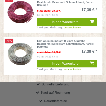
Basteldraht Dekodraht Schmuckdraht
, Farbe:
flamingo
17,39 € *
statt bisher 19,09 €
60
m
| 0,29 € / m
In den Warenkorb
*
inkl. ges. MwSt.
zzgl.
Versandkosten
-9%
60m Aluminiumdraht Ø 2mm Aludraht
Basteldraht Dekodraht Schmuckdraht
, Farbe:
perlmutt
17,39 € *
statt bisher 19,09 €
60
m
| 0,29 € / m
In den Warenkorb
*
inkl. ges. MwSt.
zzgl.
Versandkosten
Schnelle Lieferung
Kauf auf Rechnung
Dauertiefpreise