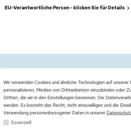
EU-Verantwortliche Person - klicken Sie für Details
Rechtliches
Kontakt
AGB
Kontakt
Wir verwenden Cookies und ähnliche Technologien auf unserer 
Impressum
Registrieren
personalisieren, Medien von Drittanbietern einzubinden oder Zu
Dritten, die wir in den Einstellungen benennen. Die Datenverar
Datenschutzerklärung
werden. Es besteht das Recht, nicht einzuwilligen und die Einw
Barrierefreiheitserklärung
Verwendung personenbezogener Daten in unserer
Datenschutz
Widerrufsrecht
Essenziell