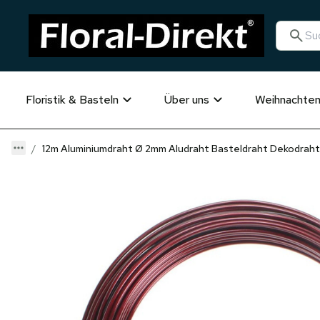
Floristik & Basteln
Über uns
Weihnachte
12m Aluminiumdraht Ø 2mm Aludraht Basteldraht Dekodrah