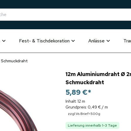
n
Fest- & Tischdekoration
Anlässe
Tra
t Schmuckdraht
12m Aluminiumdraht Ø 2
Schmuckdraht
5,89 €
*
Inhalt: 12 m
Grundpreis: 0,49 € / m
zzgl.Vs Brief<500g
Lieferung innerhalb 1-3 Tage