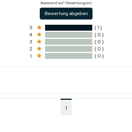
Basierend auf 1 Bewertung(en)
Bewertung abgeben
5
( 1 )
4
( 0 )
3
( 0 )
2
( 0 )
1
( 0 )
1