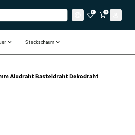
0
0
uer
Steckschaum
mm Aludraht Basteldraht Dekodraht