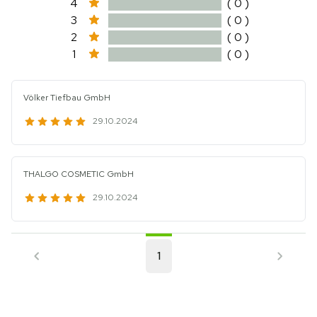
4
( 0 )
3
( 0 )
2
( 0 )
1
( 0 )
Völker Tiefbau GmbH
29.10.2024
THALGO COSMETIC GmbH
29.10.2024
1