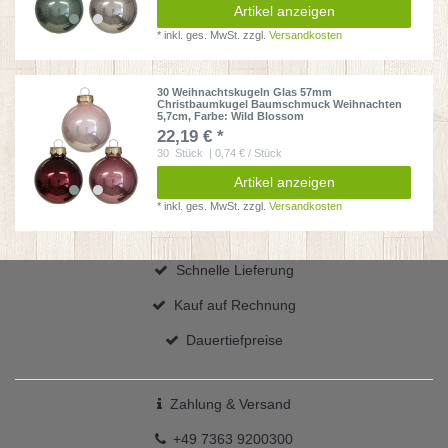
Artikel anzeigen
*
inkl. ges. MwSt.
zzgl.
Versandkosten
30 Weihnachtskugeln Glas 57mm
Christbaumkugel Baumschmuck Weihnachten
5,7cm
, Farbe: Wild Blossom
22,19 € *
30
Stück
| 0,74 € / Stück
Artikel anzeigen
*
inkl. ges. MwSt.
zzgl.
Versandkosten
Schnelle Lieferung
Kauf auf Rechnung
Dauertiefpreise
Zahlung & Versand
+49 7363 9200300