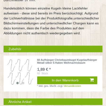
Durchmesser 57 mm.
Handelsüblich können einzelne Kugeln kleine Lackfehler
aufweisen - diese sind bereits im Preis berücksichtigt. Aufgrund
der Lichtverhältnisse bei der Produktfotografie,unterschiedlicher
Bildschirmeinstellungen und unterschiedlicher Chargen kann es
dazu kommen, dass die Farbe des Produktes auf den
Abbildungen nicht authentisch wiedergegeben wird.
Zubehör
60 Aufhänger Christbaumkugel Kugelaufhänger
Metall silber S Haken Weihnachtsbaum
1,89 € *
60
Stück
In den Warenkorb
*
inkl. ges. MwSt.
zzgl.
Versandkosten
Ähnliche Artikel: