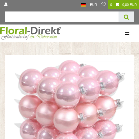
EUR
0
0,00 EUR
☰