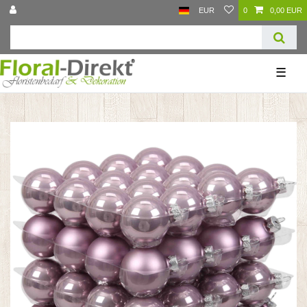
EUR
0
0,00 EUR
☰