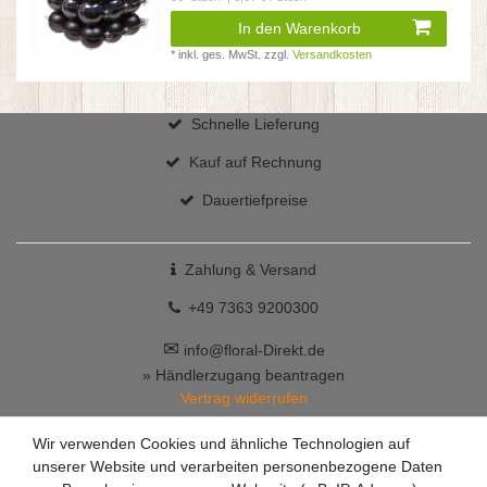
In den Warenkorb
*
inkl. ges. MwSt.
zzgl.
Versandkosten
Schnelle Lieferung
Kauf auf Rechnung
Dauertiefpreise
Zahlung & Versand
+49 7363 9200300
✉
info@floral-Direkt.de
» Händlerzugang beantragen
Vertrag widerrufen
Wir verwenden Cookies und ähnliche Technologien auf
unserer Website und verarbeiten personenbezogene Daten