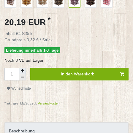
*
20,19 EUR
Inhalt
64
Stück
Grundpreis
0,32 € / Stück
Lieferung innerhalb 1-3 Tage
Noch 8 VE auf Lager
In den Warenkorb
Wunschliste
* inkl. ges. MwSt. zzgl.
Versandkosten
Beschreibung