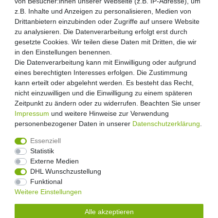
von Besucher:innen unserer Webseite (z.B. IP-Adresse), um
z.B. Inhalte und Anzeigen zu personalisieren, Medien von
Drittanbietern einzubinden oder Zugriffe auf unsere Website
zu analysieren. Die Datenverarbeitung erfolgt erst durch
gesetzte Cookies. Wir teilen diese Daten mit Dritten, die wir
in den Einstellungen benennen.
Die Datenverarbeitung kann mit Einwilligung oder aufgrund
eines berechtigten Interesses erfolgen. Die Zustimmung
kann erteilt oder abgelehnt werden. Es besteht das Recht,
nicht einzuwilligen und die Einwilligung zu einem späteren
Zeitpunkt zu ändern oder zu widerrufen. Beachten Sie unser
Impressum
und weitere Hinweise zur Verwendung
personenbezogener Daten in unserer
Daten­schutz­erklärung
.
Essenziell
Statistik
Externe Medien
Widerrufs­recht
Widerrufs­formular
Impressum
DHL Wunschzustellung
Funktional
Weitere Einstellungen
Daten­schutz­erklärung
AGB
Kontakt
Alle akzeptieren