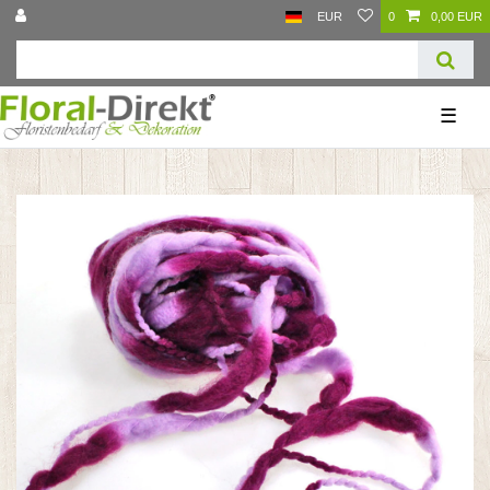
EUR
0
0,00 EUR
☰