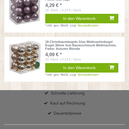
4,29 € *
18
Stück
| 0,24 € / Stück
In den Warenkorb
*
inkl. ges. MwSt.
zzgl.
Versandkosten
18 Christbaumkugeln Glas Weihnachtskugel
Kugel 30mm 3cm Baumschmuck Weihnachten
,
Farbe: Autumn Blonde
4,09 € *
18
Stück
| 0,23 € / Stück
In den Warenkorb
*
inkl. ges. MwSt.
zzgl.
Versandkosten
Schnelle Lieferung
Kauf auf Rechnung
Dauertiefpreise