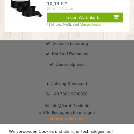
10,19 € *
25
m
| 0,41 € / m
In den Warenkorb
*
inkl. ges. MwSt.
zzgl.
Versandkosten
Schnelle Lieferung
Kauf auf Rechnung
Dauertiefpreise
Zahlung & Versand
+49 7363 9200300
✉
info@floral-Direkt.de
» Händlerzugang beantragen
Vertrag widerrufen
Wir verwenden Cookies und ähnliche Technologien auf