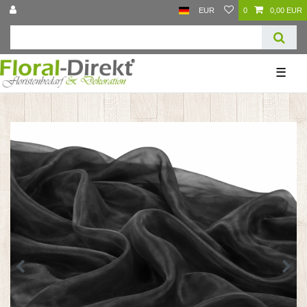
EUR
0
0,00 EUR
☰