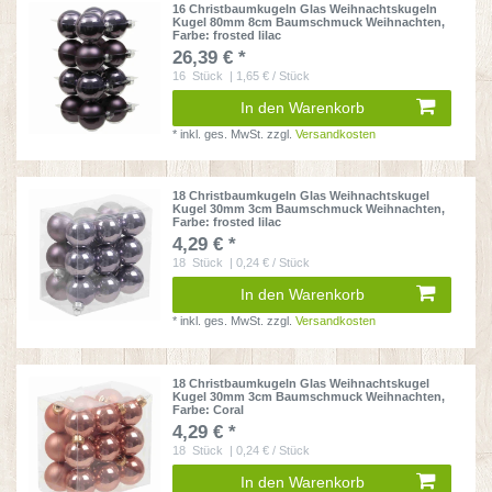
16 Christbaumkugeln Glas Weihnachtskugeln
Kugel 80mm 8cm Baumschmuck Weihnachten
,
Farbe: frosted lilac
26,39 € *
16
Stück
| 1,65 € / Stück
In den Warenkorb
*
inkl. ges. MwSt.
zzgl.
Versandkosten
18 Christbaumkugeln Glas Weihnachtskugel
Kugel 30mm 3cm Baumschmuck Weihnachten
,
Farbe: frosted lilac
4,29 € *
18
Stück
| 0,24 € / Stück
In den Warenkorb
*
inkl. ges. MwSt.
zzgl.
Versandkosten
18 Christbaumkugeln Glas Weihnachtskugel
Kugel 30mm 3cm Baumschmuck Weihnachten
,
Farbe: Coral
4,29 € *
18
Stück
| 0,24 € / Stück
In den Warenkorb