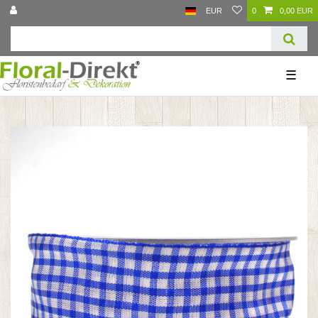
EUR
0
0,00 EUR
☰