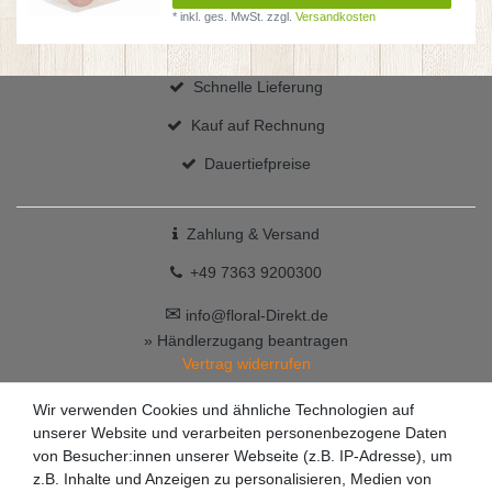
*
inkl. ges. MwSt.
zzgl.
Versandkosten
Schnelle Lieferung
Kauf auf Rechnung
Dauertiefpreise
Zahlung & Versand
+49 7363 9200300
✉
info@floral-Direkt.de
» Händlerzugang beantragen
Vertrag widerrufen
Wir verwenden Cookies und ähnliche Technologien auf
unserer Website und verarbeiten personenbezogene Daten
von Besucher:innen unserer Webseite (z.B. IP-Adresse), um
z.B. Inhalte und Anzeigen zu personalisieren, Medien von