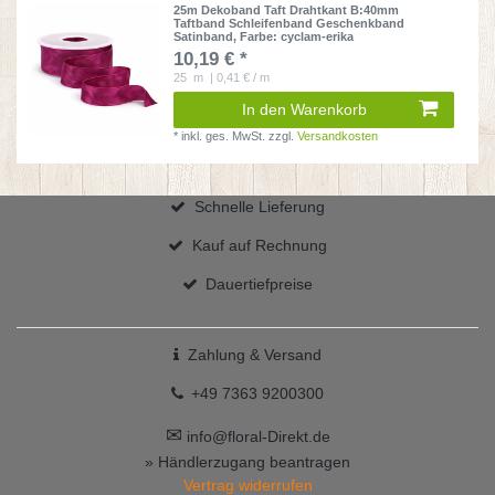
25m Dekoband Taft Drahtkant B:40mm
Taftband Schleifenband Geschenkband
Satinband
, Farbe: cyclam-erika
10,19 € *
25
m
| 0,41 € / m
In den Warenkorb
*
inkl. ges. MwSt.
zzgl.
Versandkosten
Schnelle Lieferung
Kauf auf Rechnung
Dauertiefpreise
Zahlung & Versand
+49 7363 9200300
✉
info@floral-Direkt.de
» Händlerzugang beantragen
Vertrag widerrufen