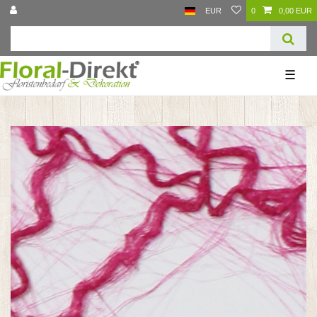
EUR
0
0,00 EUR
☰