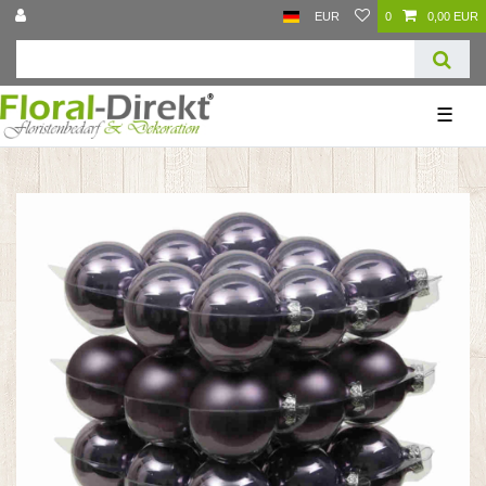
EUR
0
0,00 EUR
☰