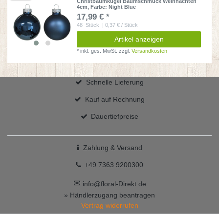
Christbaumkugel Baumschmuck Weihnachten
4cm
, Farbe: Night Blue
17,99 € *
48
Stück
| 0,37 € / Stück
Artikel anzeigen
*
inkl. ges. MwSt.
zzgl.
Versandkosten
Schnelle Lieferung
Kauf auf Rechnung
Dauertiefpreise
Zahlung & Versand
+49 7363 9200300
✉
info@floral-Direkt.de
» Händlerzugang beantragen
Vertrag widerrufen