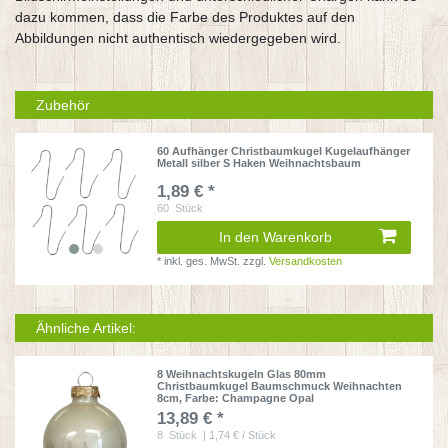
dazu kommen, dass die Farbe des Produktes auf den
Abbildungen nicht authentisch wiedergegeben wird.
Zubehör
60 Aufhänger Christbaumkugel Kugelaufhänger
Metall silber S Haken Weihnachtsbaum
1,89 € *
60
Stück
In den Warenkorb
*
inkl. ges. MwSt.
zzgl.
Versandkosten
Ähnliche Artikel:
8 Weihnachtskugeln Glas 80mm
Christbaumkugel Baumschmuck Weihnachten
8cm
, Farbe: Champagne Opal
13,89 € *
8
Stück
| 1,74 € / Stück