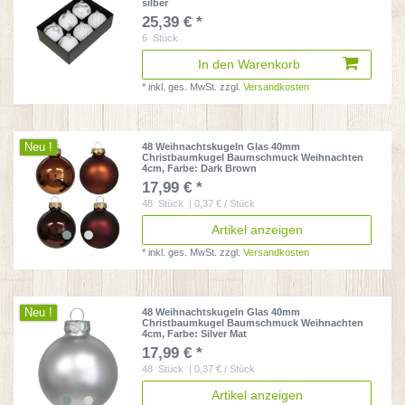
silber
25,39 € *
6
Stück
In den Warenkorb
*
inkl. ges. MwSt.
zzgl.
Versandkosten
Neu !
48 Weihnachtskugeln Glas 40mm
Christbaumkugel Baumschmuck Weihnachten
4cm
, Farbe: Dark Brown
17,99 € *
48
Stück
| 0,37 € / Stück
Artikel anzeigen
*
inkl. ges. MwSt.
zzgl.
Versandkosten
Neu !
48 Weihnachtskugeln Glas 40mm
Christbaumkugel Baumschmuck Weihnachten
4cm
, Farbe: Silver Mat
17,99 € *
48
Stück
| 0,37 € / Stück
Artikel anzeigen