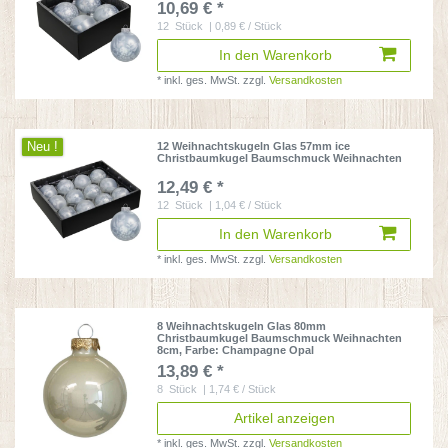
10,69 € *
12
Stück
| 0,89 € / Stück
In den Warenkorb
*
inkl. ges. MwSt.
zzgl.
Versandkosten
Neu !
12 Weihnachtskugeln Glas 57mm ice
Christbaumkugel Baumschmuck Weihnachten
12,49 € *
12
Stück
| 1,04 € / Stück
In den Warenkorb
*
inkl. ges. MwSt.
zzgl.
Versandkosten
8 Weihnachtskugeln Glas 80mm
Christbaumkugel Baumschmuck Weihnachten
8cm
, Farbe: Champagne Opal
13,89 € *
8
Stück
| 1,74 € / Stück
Artikel anzeigen
*
inkl. ges. MwSt.
zzgl.
Versandkosten