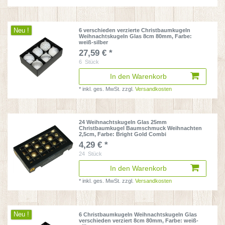
Neu !
6 verschieden verzierte Christbaumkugeln
Weihnachtskugeln Glas 8cm 80mm
, Farbe:
weiß-silber
27,59 € *
6
Stück
In den Warenkorb
*
inkl. ges. MwSt.
zzgl.
Versandkosten
24 Weihnachtskugeln Glas 25mm
Christbaumkugel Baumschmuck Weihnachten
2,5cm
, Farbe: Bright Gold Combi
4,29 € *
24
Stück
In den Warenkorb
*
inkl. ges. MwSt.
zzgl.
Versandkosten
Neu !
6 Christbaumkugeln Weihnachtskugeln Glas
verschieden verziert 8cm 80mm
, Farbe: weiß-