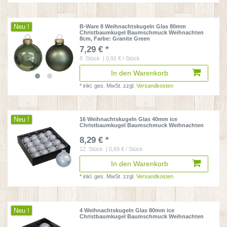
Neu !
B-Ware 8 Weihnachtskugeln Glas 80mm
Christbaumkugel Baumschmuck Weihnachten
8cm
, Farbe: Granite Green
7,29 € *
8
Stück
| 0,91 € / Stück
In den Warenkorb
*
inkl. ges. MwSt.
zzgl.
Versandkosten
Neu !
16 Weihnachtskugeln Glas 40mm ice
Christbaumkugel Baumschmuck Weihnachten
8,29 € *
12
Stück
| 0,69 € / Stück
In den Warenkorb
*
inkl. ges. MwSt.
zzgl.
Versandkosten
Neu !
4 Weihnachtskugeln Glas 80mm ice
Christbaumkugel Baumschmuck Weihnachten