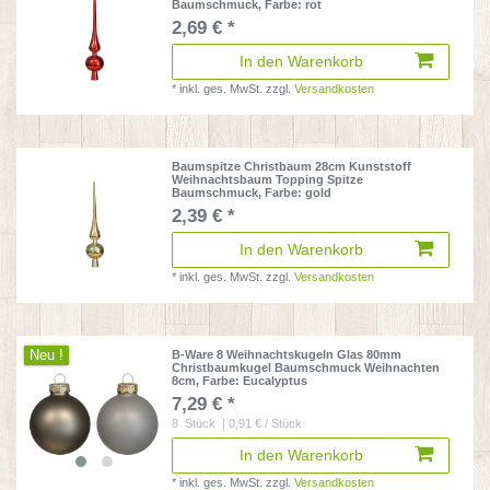
Baumschmuck
, Farbe: rot
2,69 € *
In den Warenkorb
*
inkl. ges. MwSt.
zzgl.
Versandkosten
Baumspitze Christbaum 28cm Kunststoff
Weihnachtsbaum Topping Spitze
Baumschmuck
, Farbe: gold
2,39 € *
In den Warenkorb
*
inkl. ges. MwSt.
zzgl.
Versandkosten
Neu !
B-Ware 8 Weihnachtskugeln Glas 80mm
Christbaumkugel Baumschmuck Weihnachten
8cm
, Farbe: Eucalyptus
7,29 € *
8
Stück
| 0,91 € / Stück
In den Warenkorb
*
inkl. ges. MwSt.
zzgl.
Versandkosten