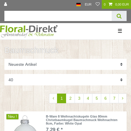
EUR
0
0,00 EUR
☰
Baumschmuck
1
2
3
4
5
6
7
Neu !
B-Ware 8 Weihnachtskugeln Glas 80mm
Christbaumkugel Baumschmuck Weihnachten
8cm
, Farbe: White Opal
7,29 € *