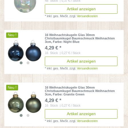
48
Stück
| 0,37 € / Stück
Artikel anzeigen
*
inkl. ges. MwSt.
zzgl.
Versandkosten
Neu !
16 Weihnachtskugeln Glas 30mm
Christbaumkugel Baumschmuck Weihnachten
3cm
, Farbe: Night Blue
4,29 € *
16
Stück
| 0,27 € / Stück
Artikel anzeigen
*
inkl. ges. MwSt.
zzgl.
Versandkosten
Neu !
16 Weihnachtskugeln Glas 30mm
Christbaumkugel Baumschmuck Weihnachten
3cm
, Farbe: Granite Green
4,29 € *
16
Stück
| 0,27 € / Stück
Artikel anzeigen
*
inkl. ges. MwSt.
zzgl.
Versandkosten