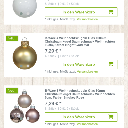
8
Stück
| 0,91 € / Stück
In den Warenkorb
*
inkl. ges. MwSt.
zzgl.
Versandkosten
Neu !
B-Ware 4 Weihnachtskugeln Glas 100mm
Christbaumkugel Baumschmuck Weihnachten
10cm
, Farbe: Bright Gold Mat
7,29 € *
4
Stück
| 1,82 € / Stück
In den Warenkorb
*
inkl. ges. MwSt.
zzgl.
Versandkosten
Neu !
B-Ware 8 Weihnachtskugeln Glas 80mm
Christbaumkugel Baumschmuck Weihnachten
8cm
, Farbe: Smokey Rose
7,29 € *
8
Stück
| 0,91 € / Stück
In den Warenkorb
*
inkl. ges. MwSt.
zzgl.
Versandkosten