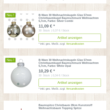
Neu !
B-Ware 30 Weihnachtskugeln Glas 57mm
Christbaumkugel Baumschmuck Weihnachten
5,7cm
, Farbe: Silver Combi
11,09 € *
30
Stück
| 0,37 € / Stück
Artikel anzeigen
*
inkl. ges. MwSt.
zzgl.
Versandkosten
Neu !
B-Ware 30 Weihnachtskugeln Glas 57mm
Christbaumkugel Baumschmuck Weihnachten
5,7cm
, Farbe: White Opal
10,29 € *
30
Stück
| 0,34 € / Stück
Artikel anzeigen
*
inkl. ges. MwSt.
zzgl.
Versandkosten
Baumspitze Christbaum 28cm Kunststoff
Weihnachtsbaum Topping Spitze